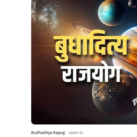
Budhaditya Rajyog
saam tv