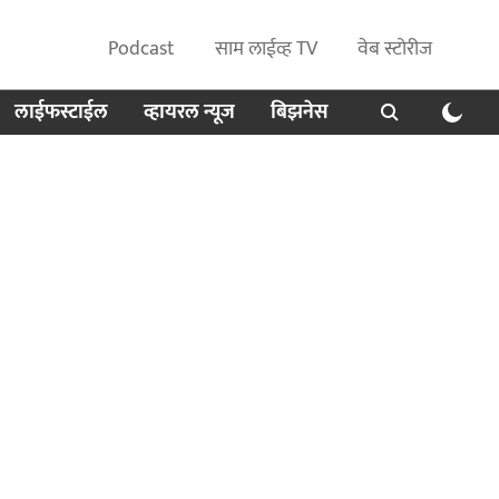
Podcast
साम लाईव्ह TV
वेब स्टोरीज
लाईफस्टाईल
व्हायरल न्यूज
बिझनेस