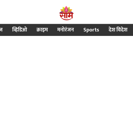
ीज
व्हिडिओ
क्राइम
मनोरंजन
Sports
देश विदेश