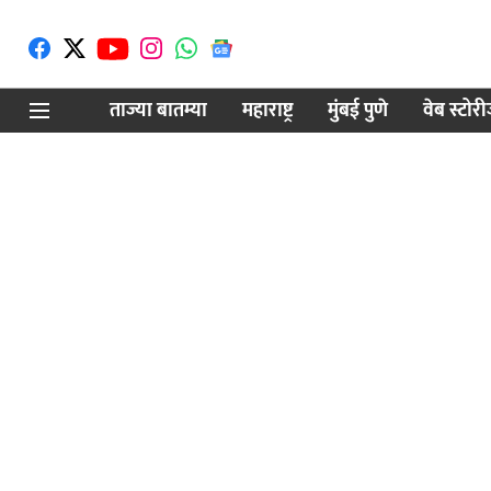
ताज्या बातम्या
महाराष्ट्र
मुंबई पुणे
वेब स्टोर