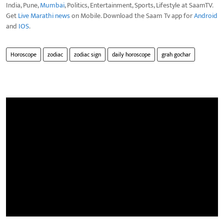
India, Pune,
Mumbai
, Politics, Entertainment, Sports, Lifestyle at SaamTV.
Get
Live Marathi news
on Mobile. Download the Saam Tv app for
Android
and
IOS
.
Horoscope
zodiac
zodiac sign
daily horoscope
grah gochar