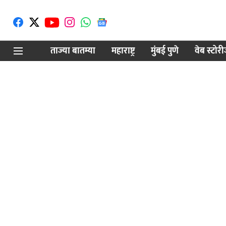
ताज्या बातम्या
महाराष्ट्र
मुंबई पुणे
वेब स्टोर