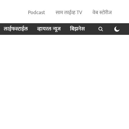
Podcast
साम लाईव्ह TV
वेब स्टोरीज
लाईफस्टाईल
व्हायरल न्यूज
बिझनेस