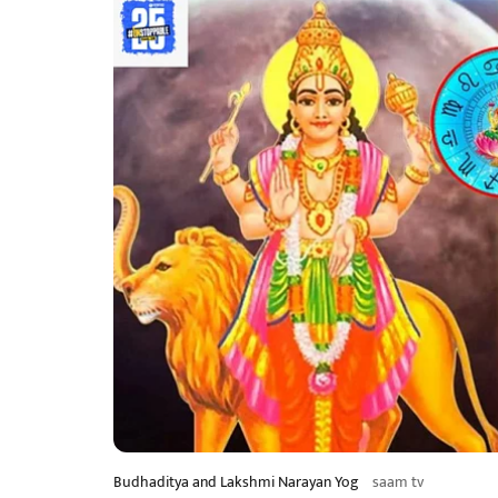
Budhaditya and Lakshmi Narayan Yog
saam tv