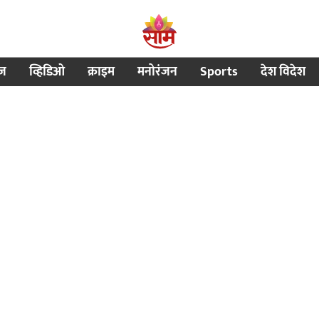
ीज
व्हिडिओ
क्राइम
मनोरंजन
Sports
देश विदेश