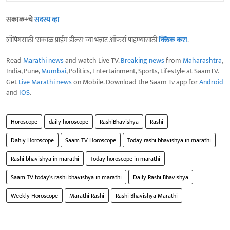
सकाळ+चे
सदस्य व्हा
शॉपिंगसाठी 'सकाळ प्राईम डील्स'च्या भन्नाट ऑफर्स पाहण्यासाठी
क्लिक करा
.
Read
Marathi news
and watch Live TV.
Breaking news
from
Maharashtra
,
India, Pune,
Mumbai
, Politics, Entertainment, Sports, Lifestyle at SaamTV.
Get
Live Marathi news
on Mobile. Download the Saam Tv app for
Android
and
IOS
.
Horoscope
daily horoscope
RashiBhavishya
Rashi
Dahiy Horoscope
Saam TV Horoscope
Today rashi bhavishya in marathi
Rashi bhavishya in marathi
Today horoscope in marathi
Saam TV today's rashi bhavishya in marathi
Daily Rashi Bhavishya
Weekly Horoscope
Marathi Rashi
Rashi Bhavishya Marathi