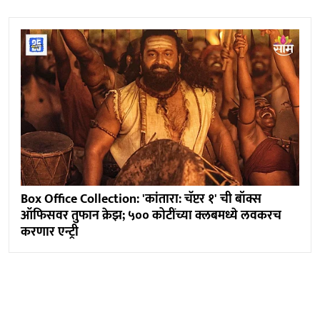
Box Office Collection: 'कांतारा: चॅप्टर १' ची बॉक्स
ऑफिसवर तुफान क्रेझ; ५०० कोटींच्या क्लबमध्ये लवकरच
करणार एन्ट्री