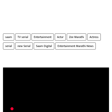
saam
TV serial
Entertainment
Actor
Zee Marathi
Actress
serial
new Serial
Saam Digital
Entertainment Marathi News