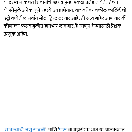
या दरम्यान कथेत शिवानीचे षडयंत्र पुन्हा एकदा उजेडात येते. तिच्या
योजनेमुळे अनेक जुने रहस्ये उघड होतात. याचबरोबर वकील कालिंदीची
एंट्री कथेतील सर्वात मोठा ट्विस्ट ठरणार आहे. ती सत्य बाहेर आणणार की
कोणाच्या फसवणुकीत हातभार लावणार, हे जाणून घेण्यासाठी प्रेक्षक
उत्सुक आहेत.
‘
सावल्याची जणू सावली
’ आणि ‘
पारू
’चा महासंगम भाग या आठवड्यात