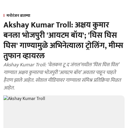
मनोरंजन बातम्या
Akshay Kumar Troll: अक्षय कुमार
बनला भोजपुरी 'आयटम बॉय'; 'घिस घिस
घिस' गाण्यामुळे अभिनेत्याला ट्रोलिंग, मीम्स
तुफान व्हायरल
Akshay Kumar Troll: ‘वेलकम टू द जंगल’मधील ‘घिस घिस घिस’
गाण्यात अक्षय कुमारचा भोजपुरी ‘आयटम बॉय’ अवतार पाहून चाहते
हैराण झाले आहेत. सोशल मीडियावर गाण्याला संमिश्र प्रतिक्रिया मिळत
आहेत.