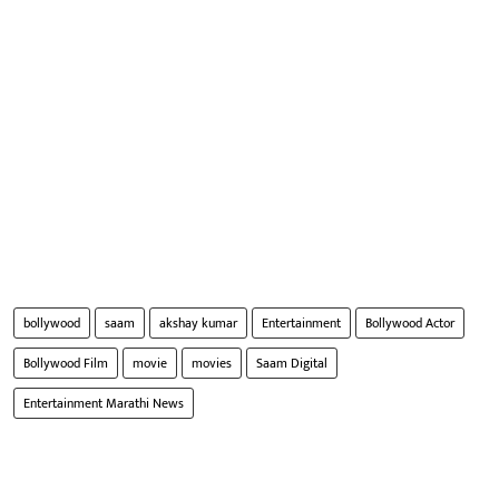
bollywood
saam
akshay kumar
Entertainment
Bollywood Actor
Bollywood Film
movie
movies
Saam Digital
Entertainment Marathi News