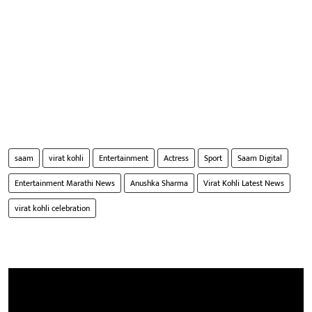
saam
virat kohli
Entertainment
Actress
Sport
Saam Digital
Entertainment Marathi News
Anushka Sharma
Virat Kohli Latest News
virat kohli celebration