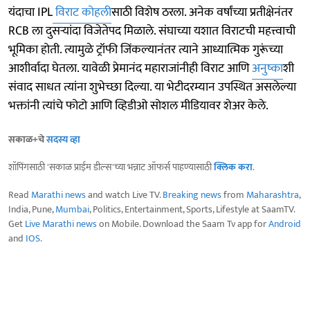
यंदाचा IPL
विराट कोहली
साठी विशेष ठरला. अनेक वर्षांच्या प्रतीक्षेनंतर
RCB ला दुसऱ्यांदा विजेतेपद मिळाले. संघाच्या यशात विराटची महत्त्वाची
भूमिका होती. त्यामुळे ट्रॉफी जिंकल्यानंतर त्याने आध्यात्मिक गुरूंच्या
आशीर्वादा घेतला. यावेळी प्रेमानंद महाराजांनीही विराट आणि
अनुष्का
शी
संवाद साधत त्यांना शुभेच्छा दिल्या. या भेटीदरम्यान उपस्थित असलेल्या
भक्तांनी त्यांचे फोटो आणि व्हिडीओ सोशल मीडियावर शेअर केले.
सकाळ+चे
सदस्य व्हा
शॉपिंगसाठी 'सकाळ प्राईम डील्स'च्या भन्नाट ऑफर्स पाहण्यासाठी
क्लिक करा
.
Read
Marathi news
and watch Live TV.
Breaking news
from
Maharashtra
,
India, Pune,
Mumbai
, Politics, Entertainment, Sports, Lifestyle at SaamTV.
Get
Live Marathi news
on Mobile. Download the Saam Tv app for
Android
and
IOS
.