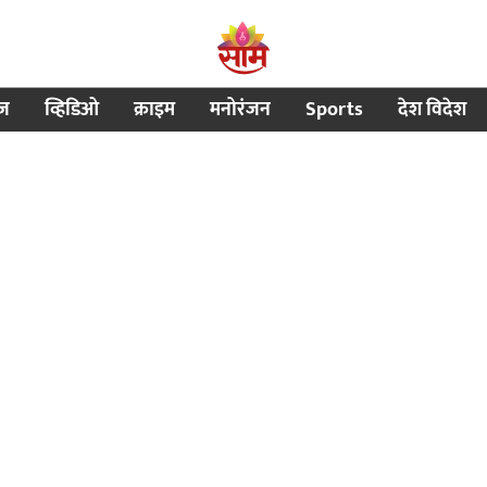
ीज
व्हिडिओ
क्राइम
मनोरंजन
Sports
देश विदेश