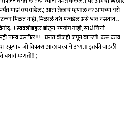
तः वापरून बघतील तेव्हा त्यांना गंमत कळेल, ( बरं आमची Work
ेपर्यंत माझं वय वाढेल.) आता तेलाचं म्हणाल तर आमच्या घरी
पटकन मिळत नाही, मिळालं तरी परवडेल असे भाव नसतात…
 विनोद…! स्वदेशीबद्दल बोलून उपयोग नाही, साधं चिनी
 सरही मान्य करतील!!!… घरात वीजही जपून वापरतो. करू काय
किंवा एकूणच जो विकास झालाय त्याने उष्णता इतकी वाढली
े बघावं म्हणतो!! )