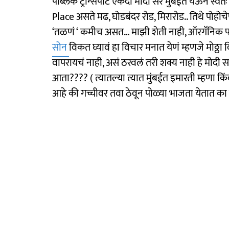
पब्लिक ट्रॉन्सपोर्ट एकदा मोदी सर मुंबईत येऊन स्व
Place असते मढ, घोडबंदर रोड, मिरारोड.. तिथे पोहोच
‘तळणं ‘ कमीच असत… माझी शेती नाही, ऑरगॅनिक 
सोन
विकत घ्यावं हा विचार मनात येणं म्हणजे मोठ्ठा
वापरायचं नाही, असं ठरवलं तरी शक्य नाही हे मोदी
आता???? ( त्यातल्या त्यात मुंबईत इमारती म्हणा 
आहे की गच्चीवर तवा ठेवून पोळ्या भाजता येतात का त