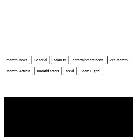
marathi news
TV serial
saam tv
entartainment news
Zee Marathi
Marathi Actress
marathi actors
serial
Saam Digital