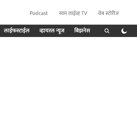
Podcast
साम लाईव्ह TV
वेब स्टोरीज
लाईफस्टाईल
व्हायरल न्यूज
बिझनेस