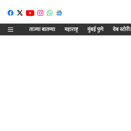
ताज्या बातम्या
महाराष्ट्र
मुंबई पुणे
वेब स्टोर