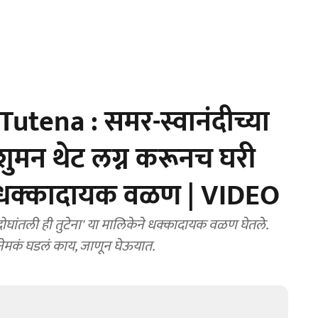
utena : समर-स्वानंदीच्या
शुमन थेट लग्न करूनच घरी
े' धक्कादायक वळण | VIDEO
ेने धक्कादायक वळण घेतले.
नेमकं घडलं काय, जाणून घेऊयात.