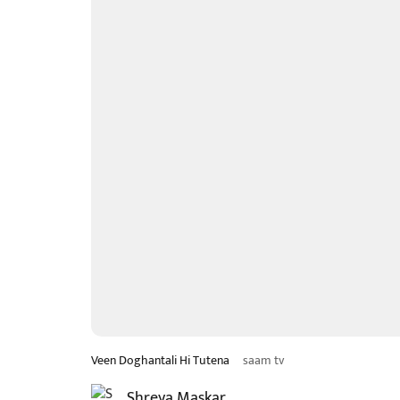
Veen Doghantali Hi Tutena
saam tv
Shreya Maskar