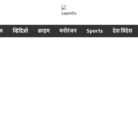
ीज
व्हिडिओ
क्राइम
मनोरंजन
Sports
देश विदेश