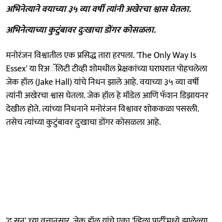
अभिनेत्याने वयाच्या ३५ व्या वर्षी त्यांनी अखेरचा श्वास घेतला.
अभिनेत्याच्या कुटुंबावर दुःखाचा डोंगर कोसळला.
मनोरंजन विश्वातील एक प्रसिद्ध तारा हरपला. 'The Only Way Is
Essex' या रिअॅलिटी टीव्ही शोमधील प्रेक्षकांच्या घराघरात पोहचलेला
जेक हॉल (Jake Hall) यांचे निधन झाले आहे. वयाच्या ३५ व्या वर्षी
त्यांनी अखेरचा श्वास घेतला. जेक हॉल हे मॉडेल आणि फॅशन डिझायनर
देखील होते. त्यांच्या निधनाने मनोरंजन विश्वावर शोककळा पसरली.
तसेच त्यांच्या कुटुंबावर दुःखाचा डोंगर कोसळला आहे.
'द सन' च्या वृत्तानुसार, जेक हॉल यांचे एका 'व्हिला पार्टी'मध्ये झालेल्या