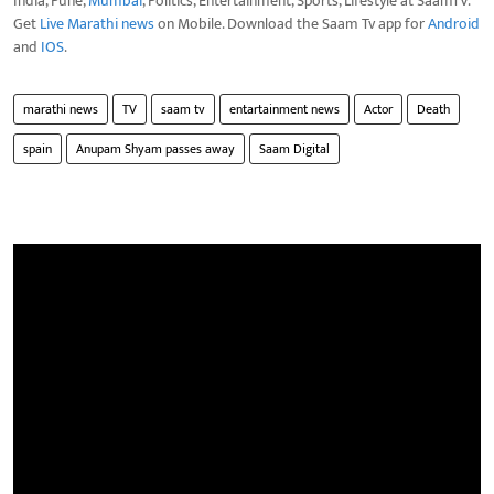
India, Pune,
Mumbai
, Politics, Entertainment, Sports, Lifestyle at SaamTV.
Get
Live Marathi news
on Mobile. Download the Saam Tv app for
Android
and
IOS
.
marathi news
TV
saam tv
entartainment news
Actor
Death
spain
Anupam Shyam passes away
Saam Digital