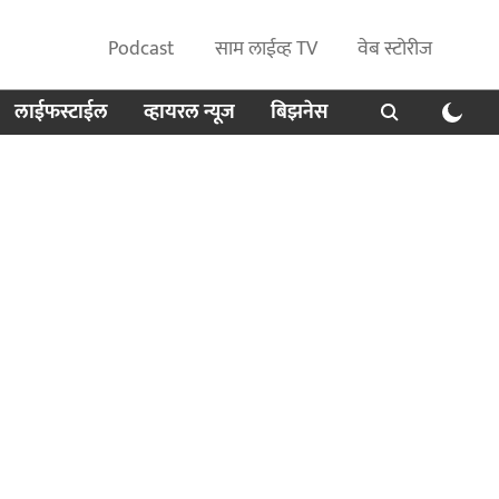
Podcast
साम लाईव्ह TV
वेब स्टोरीज
लाईफस्टाईल
व्हायरल न्यूज
बिझनेस