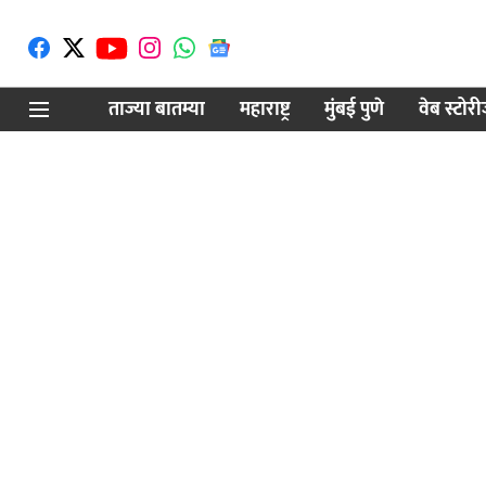
ताज्या बातम्या
महाराष्ट्र
मुंबई पुणे
वेब स्टोर