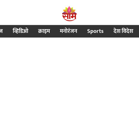
ीज
व्हिडिओ
क्राइम
मनोरंजन
Sports
देश विदेश