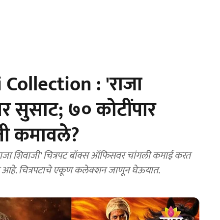
 Collection : 'राजा
 सुसाट; ७० कोटींपार
ती कमावले?
आहे. 'राजा शिवाजी' हा रितेश देशमुखचा ड्रीम प्रोजेक्ट आहे. चित्रपटाचे एकूण कलेक्शन जाणून घेऊयात.