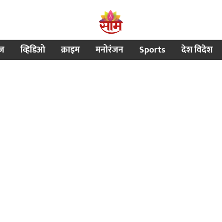
ीज
व्हिडिओ
क्राइम
मनोरंजन
Sports
देश विदेश