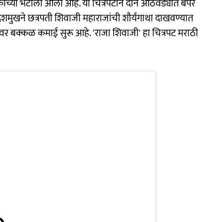
्षकांच्या भेटीला आला आहे. या चित्रपटाने दोन आठवड्यात बंपर
देशमुखने छत्रपती शिवाजी महाराजांची शौर्यगाथा दाखवण्यात
 बक्कळ कमाई सुरू आहे. 'राजा शिवाजी' हा चित्रपट मराठी