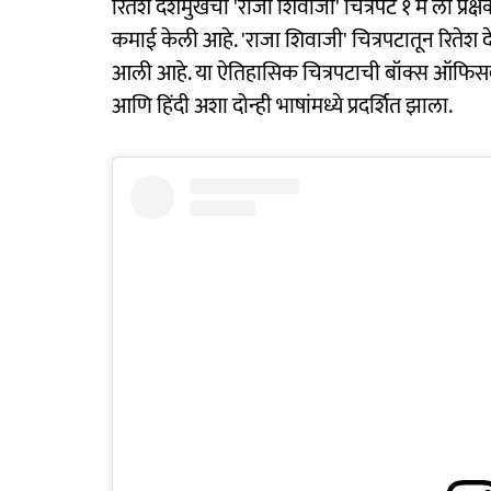
रितेश देशमुखचा 'राजा शिवाजी' चित्रपट १ मे ला प्रेक
कमाई केली आहे. 'राजा शिवाजी' चित्रपटातून रितेश 
आली आहे. या ऐतिहासिक चित्रपटाची बॉक्स ऑफिसवर
आणि हिंदी अशा दोन्ही भाषांमध्ये प्रदर्शित झाला.