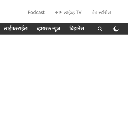
Podcast
साम लाईव्ह TV
वेब स्टोरीज
लाईफस्टाईल
व्हायरल न्यूज
बिझनेस