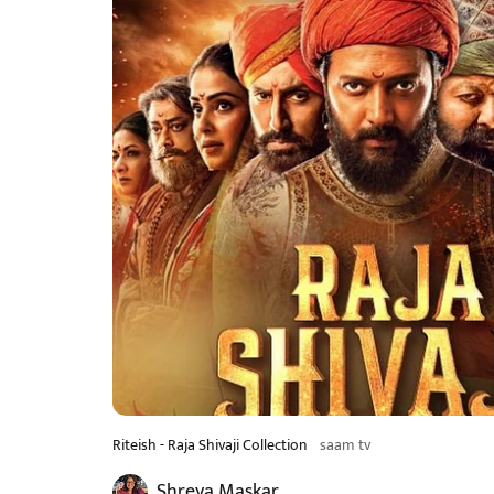
Riteish - Raja Shivaji Collection
saam tv
Shreya Maskar