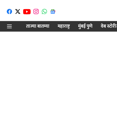
ताज्या बातम्या
महाराष्ट्र
मुंबई पुणे
वेब स्टोर