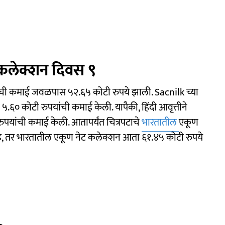
कलेक्शन दिवस ९
याची कमाई जवळपास ५२.६५ कोटी रुपये झाली. Sacnilk च्या
 ५.६० कोटी रुपयांची कमाई केली. यापैकी, हिंदी आवृत्तीने
ुपयांची कमाई केली. आतापर्यंत चित्रपटाचे
भारतातील
एकूण
हे, तर भारतातील एकूण नेट कलेक्शन आता ६१.४५ कोटी रुपये