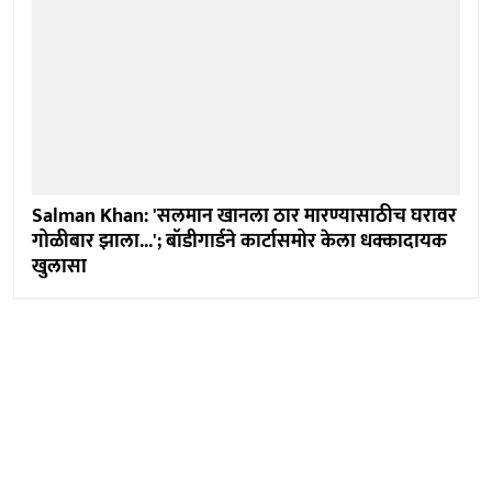
Salman Khan: 'सलमान खानला ठार मारण्यासाठीच घरावर
गोळीबार झाला...'; बॉडीगार्डने कार्टासमोर केला धक्कादायक
खुलासा