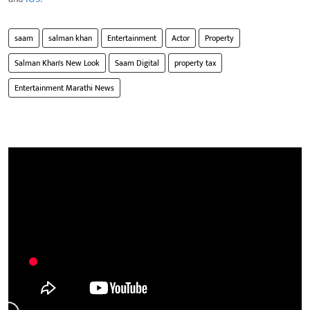
saam
salman khan
Entertainment
Actor
Property
Salman Khan's New Look
Saam Digital
property tax
Entertainment Marathi News