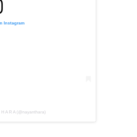
on Instagram
T H A R A (@nayanthara)