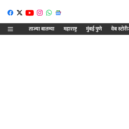
ताज्या बातम्या
महाराष्ट्र
मुंबई पुणे
वेब स्टोर