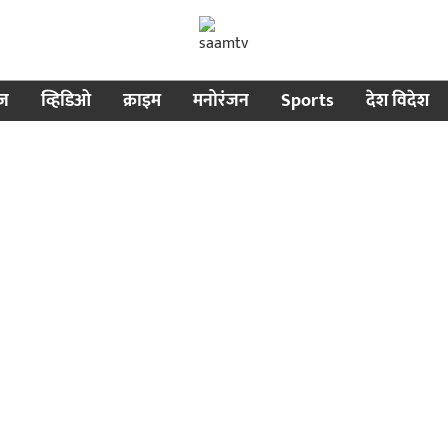
ीज
व्हिडिओ
क्राइम
मनोरंजन
Sports
देश विदेश