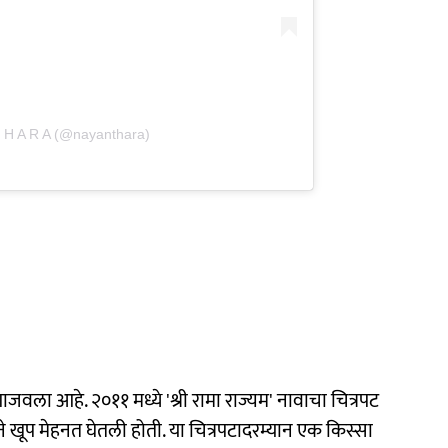
T H A R A (@nayanthara)
वला आहे. २०११ मध्ये 'श्री रामा राज्यम' नावाचा चित्रपट
ने खूप मेहनत घेतली होती. या चित्रपटादरम्यान एक किस्सा