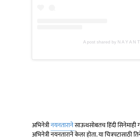
A post shared by N A Y A N 
अभिनेत्री
नयनताराने
साऊथसोबतच हिंदी सिनेमाही गाज
अभिनेत्री नयनताराने केला होता. या चित्रपटासाठी ति