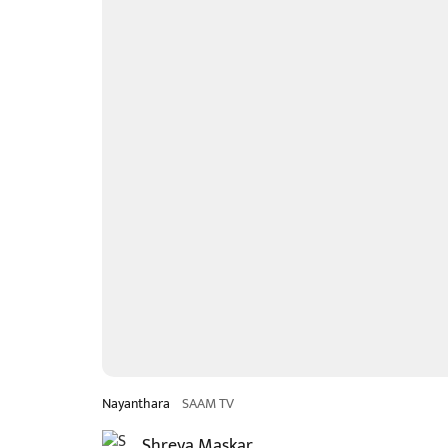
Nayanthara
SAAM TV
Shreya Maskar