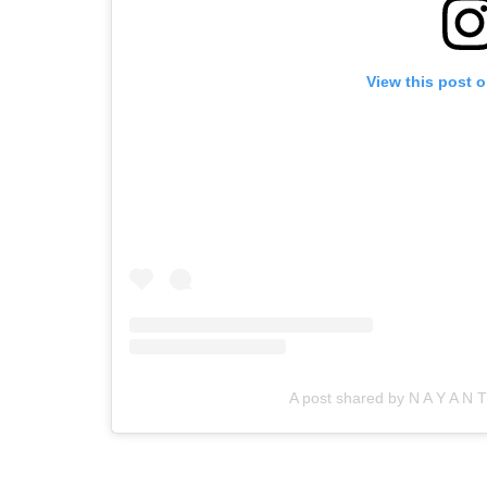
View this post 
A post shared by N A Y A N 