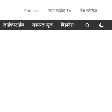
Podcast
साम लाईव्ह TV
वेब स्टोरीज
लाईफस्टाईल
व्हायरल न्यूज
बिझनेस