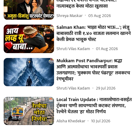
लग्नाच्या ११ वर्षांनी घेणार घटस्फोट?
नात्याबद्दल केला मोठा खुलासा
Shreya Maskar
05 Aug 2026
Salman Khan: 'माझा मोठा भाऊ...'; संजू
बाबासाठी रात्री १.४० वाजता सलमान खानने
केली प्रेमळ भावूक पोस्ट
Shruti Vilas Kadam
01 Aug 2026
Mukkam Post Pandharpur: श्रद्धा
आणि आत्मशोधाचा भावस्पर्शी प्रवास
उलगडणार; 'मुक्काम पोस्ट पंढरपूर' लवकरच
रंगभूमीवर
Shruti Vilas Kadam
29 Jul 2026
Local Train Update : नालासोपारा-वसईत
ट्रॅकवर पाणी साचण्याची कटकट संपणार,
रेल्वेने घेतला 'हा' मोठा निर्णय
Alisha Khedekar
10 Jul 2026