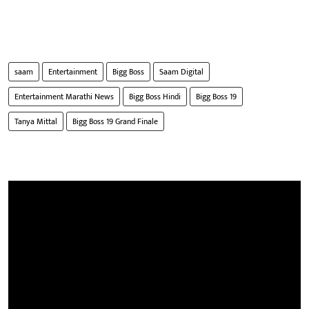
saam
Entertainment
Bigg Boss
Saam Digital
Entertainment Marathi News
Bigg Boss Hindi
Bigg Boss 19
Tanya Mittal
Bigg Boss 19 Grand Finale