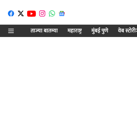
ताज्या बातम्या
महाराष्ट्र
मुंबई पुणे
वेब स्टोर