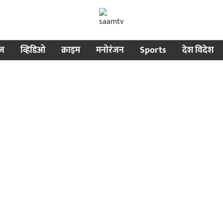
ीज
व्हिडिओ
क्राइम
मनोरंजन
Sports
देश विदेश