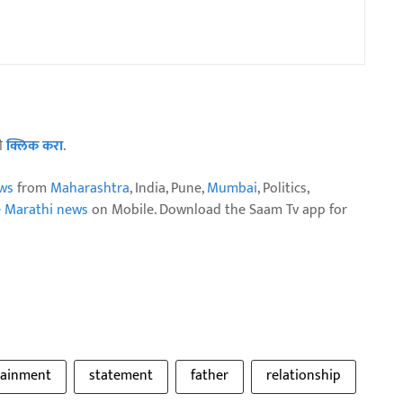
ठी
क्लिक करा
.
ws
from
Maharashtra
, India, Pune,
Mumbai
, Politics,
e Marathi news
on Mobile. Download the Saam Tv app for
tainment
statement
father
relationship