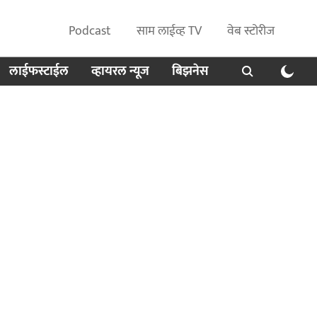
Podcast
साम लाईव्ह TV
वेब स्टोरीज
लाईफस्टाईल
व्हायरल न्यूज
बिझनेस