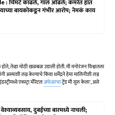
e : चिमटे काढले, गाल ओढले; कमरेत हात
्ष्याच्या बायकोकडून गंभीर आरोप; नेमकं काय
केले होते, तेव्हा मोठी खळबळ उडाली होती. मी मनोरंजन विश्वातला
स्माशी लग्न केल्याचे किंवा धर्मेंद्रने हेमा मालिनीशी लग्न
ट्रीमध्ये एक्स्ट्रा मॅरिटल
अफेअरचा
ट्रेंड मी सुरु केला', असे
ी वेश्याव्यवसाय, दुबईच्या बारमध्ये नाचली;