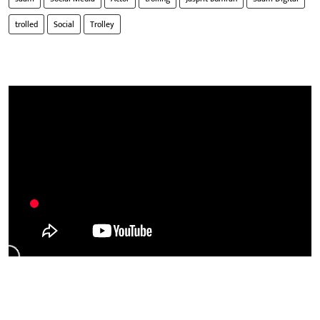
trolled
Social
Trolley