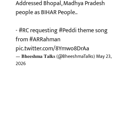
Addressed Bhopal, Madhya Pradesh
people as BIHAR People..
-
#RC
requesting
#Peddi
theme song
from
#ARRahman
pic.twitter.com/8Ymwo8DrAa
— 𝐁𝐡𝐞𝐞𝐬𝐡𝐦𝐚 𝐓𝐚𝐥𝐤𝐬 (@BheeshmaTalks)
May 23,
2026