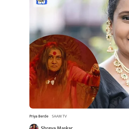
Priya Berde
SAAM TV
Shreya Maskar