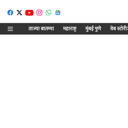
ताज्या बातम्या
महाराष्ट्र
मुंबई पुणे
वेब स्टोर