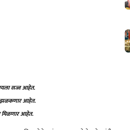
जवायला सज्ज आहेत.
िकेत झळकणार आहेत.
यला मिळणार आहेत.