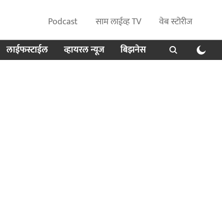
Podcast
साम लाईव्ह TV
वेब स्टोरीज
लाईफस्टाईल
व्हायरल न्यूज
बिझनेस