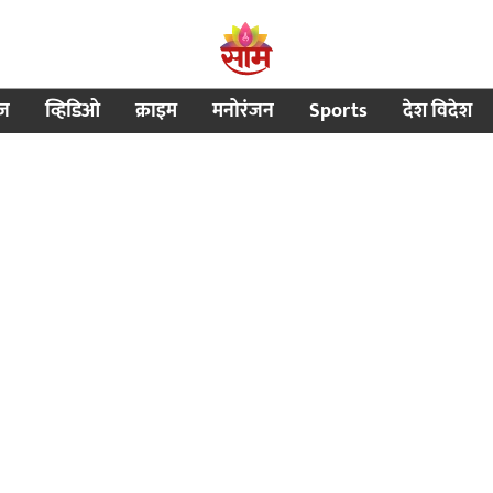
ीज
व्हिडिओ
क्राइम
मनोरंजन
Sports
देश विदेश