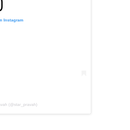
on Instagram
ravah (@star_pravah)