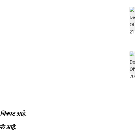
चित्रपट आहे.
ेले आहे.