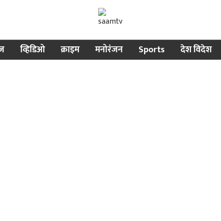
ीज
व्हिडिओ
क्राइम
मनोरंजन
Sports
देश विदेश