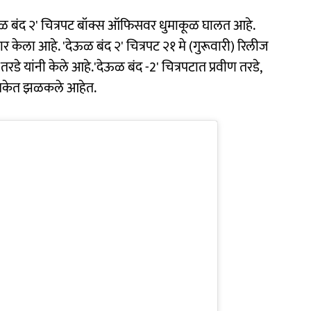
ेऊळ बंद २' चित्रपट बॉक्स ऑफिसवर धुमाकूळ घालत आहे.
 केला आहे. 'देऊळ बंद २' चित्रपट २१ मे (गुरूवारी) रिलीज
रडे यांनी केले आहे.'देऊळ बंद -2' चित्रपटात प्रवीण तरडे,
ूमिकेत झळकले आहेत.