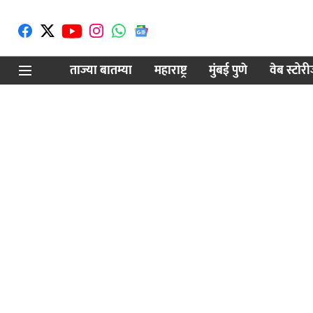
ताज्या बातम्या
महाराष्ट्र
मुंबई पुणे
वेब स्टोर