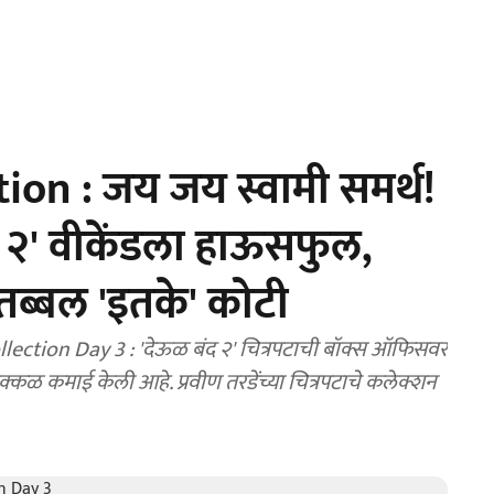
on : जय जय स्वामी समर्थ!
ंद २' वीकेंडला हाऊसफुल,
तब्बल 'इतके' कोटी
२' चित्रपटाची बॉक्स ऑफिसवर
वीण तरडेंच्या चित्रपटाचे कलेक्शन