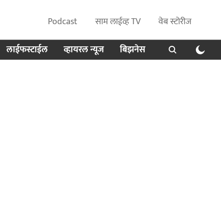
Podcast
साम लाईव्ह TV
वेब स्टोरीज
लाईफस्टाईल
व्हायरल न्यूज
बिझनेस