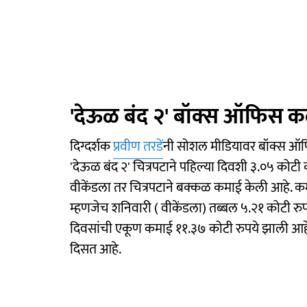
'देऊळ बंद २' बॉक्स ऑफिस क
दिग्दर्शक
प्रवीण तरडें
नी सोशल मीडियावर बॉक्स ऑफिस
'देऊळ बंद २' चित्रपटाने पहिल्या दिवशी ३.०५ कोटी
वीकेंडला तर चित्रपटाने बक्कळ कमाई केली आहे. कमा
म्हणजेच शनिवारी ( वीकेंडला) तब्बल ५.२१ कोटी रु
दिवसांची एकूण कमाई ११.३७ कोटी रुपये झाली आहे
दिसत आहे.