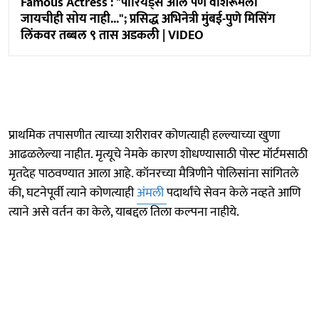
Famous Actress : "पीरियड्स आले पण वॉशरूमला
जायचीही सोय नाही..."; प्रसिद्ध अभिनेत्री मुंबई-पुणे मिसिंग
लिंकवर तब्बल ९ तास अडकली | VIDEO
प्राथमिक तपासणीत त्याच्या शरीरावर कोणत्याही हल्ल्याच्या खुणा
आढळलेल्या नाहीत. मृत्यूचे नेमके कारण शोधण्यासाठी पोस्ट मॉर्टमसाठी
मृतदेह पाठवण्यात आला आहे. कॉनरच्या मैत्रिणीने पोलिसांना सांगितले
की, घटनेपूर्वी त्याने कोणत्याही
अंमली
पदार्थांचे सेवन केले नव्हते आणि
त्याने असे वर्तन का केले, याबद्दल तिला कल्पना नाहीये.