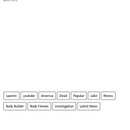
saamtv
youtube
America
Dead
Popular
Lake
fitness
Body Builder
Body Fitnnes
investigation
Latest News