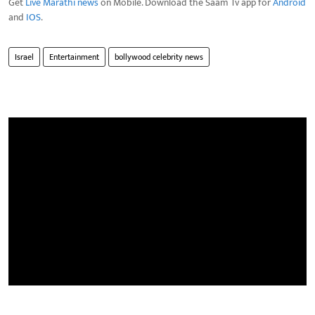
Get
Live Marathi news
on Mobile. Download the Saam Tv app for
Android
and
IOS
.
Israel
Entertainment
bollywood celebrity news