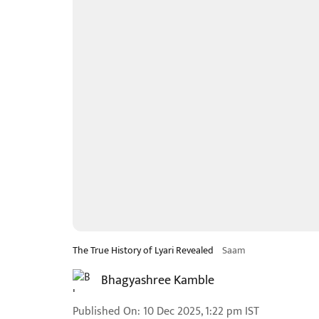
The True History of Lyari Revealed
Saam
Bhagyashree Kamble
Published On
:
10 Dec 2025, 1:22 pm
IST