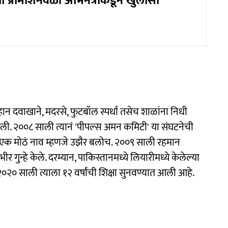
ा प्रोमोशनवेळी अभिनेत्रीकडून खुलासा
लहान दवाखाने, मदरसे, फुटबॉल स्पर्धा तसेच शाळांना निधी
केली. २००८ साली त्यानं 'पीपल्स अमन कमिटी' या संघटनेची
ी एक मोठं नाव म्हणजे उझैर बलोच. २००९ साली रहमान
र गुन्हे केले. दरम्यान, पाकिस्तानमध्ये लियारीमध्ये केलेल्या
 साली त्याला १२ वर्षांची शिक्षा सुनवण्यात आली आहे.