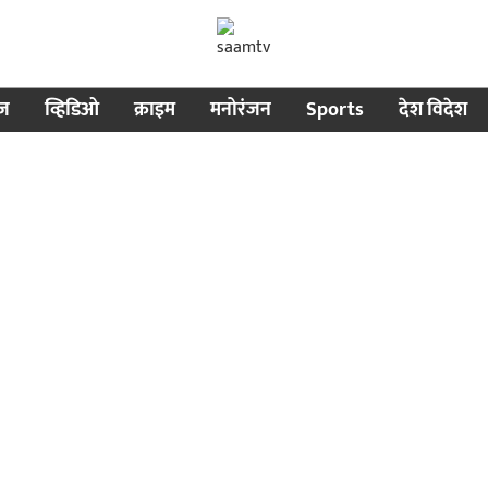
ीज
व्हिडिओ
क्राइम
मनोरंजन
Sports
देश विदेश