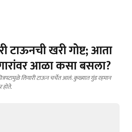
ारी टाऊनची खरी गोष्ट; आता
्हेगारांवर आळा कसा बसला?
्रपटामुळे लियारी टाऊन चर्चेत आलं. कुख्यात गुंड रहमान
 होते.