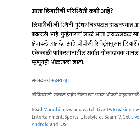
आता लियारीची परिस्थिती कशी आहे?
लियारीची जी स्थिती धुरंधर चित्रपटात दाखवण्यात 
बदलली आहे. गुन्हेगारांचं जाळं आता जवळजवळ साफ
क्षेत्राकडे लक्ष देत आहे. बीबीसी रिपोर्ट्सनुसार लिया
एकेकाळी पाकिस्तानातील सर्वात धोकादायक मानला
म्हणूनही ओळखला जातो.
सकाळ+चे
सदस्य व्हा
शॉपिंगसाठी 'सकाळ प्राईम डील्स'च्या भन्नाट ऑफर्स पाहण्यासा
Read
Marathi news
and watch Live TV.
Breaking ne
Entertainment, Sports, Lifestyle at SaamTV. Get
Liv
Android
and
IOS
.