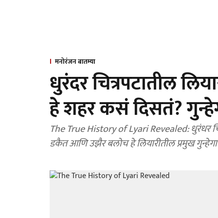
मनोरंजन बातम्या
धुरंदर चित्रपटातील लिय
हे शहर कसं दिसतं? गुन
The True History of Lyari Revealed: धुरंधर चित
डकैत आणि उझैर बलोच हे लियारीतील प्रमुख गुन्हेगार