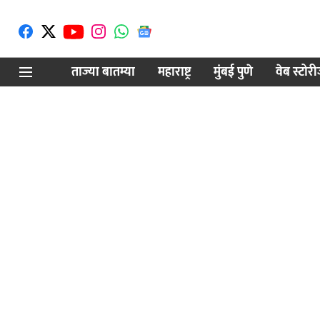
ताज्या बातम्या
महाराष्ट्र
मुंबई पुणे
वेब स्टोर