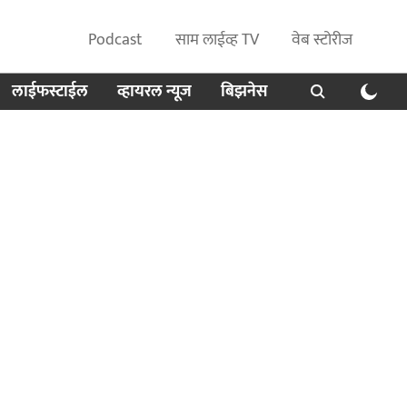
Podcast
साम लाईव्ह TV
वेब स्टोरीज
लाईफस्टाईल
व्हायरल न्यूज
बिझनेस