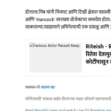
डोनाल्ड गिब यांनी चित्रपट आणि टिव्ही क्षेत्रात यशस
आणि 'Hancock' सारख्या प्रोजेक्टचा समावेश होता. त
साकारल्या.पडद्यामागे अभिनेत्याची एक दयाळू आणि 
Riteish - 
रितेश देशम
कोटींपासून 
सकाळ+चे
सदस्य व्हा
शॉपिंगसाठी 'सकाळ प्राईम डील्स'च्या भन्नाट ऑफर्स पाहण्यासा
Read
Marathi news
and watch Live TV.
Breaking ne