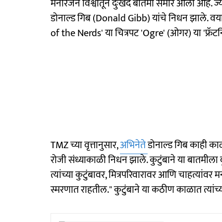
मनोरंजन विश्वातून दुःखद बातमी समोर आली आहे. ज्येष
डोनाल्ड गिब (Donald Gibb) यांचे निधन झाले. वयाच्
of the Nerds' या चित्रपट 'Ogre' (ओगर) या 'फ्रॅटर्नि
TMZ च्या वृत्तानुसार,
अभिनेते
डोनाल्ड गिब काही काळ
रोजी संध्याकाळी निधन झाले. कुटुंबाने या बातमीला दुज
त्यांच्या कुटुंबावर, मित्रपरिवारावर आणि चाहत्यांवर म
स्मरणात राहतील." कुटुंबाने या कठीण काळात त्यांच्