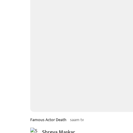
Famous Actor Death
saam tv
Shreya Maskar