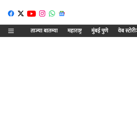
ताज्या बातम्या
महाराष्ट्र
मुंबई पुणे
वेब स्टोर