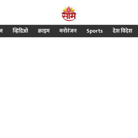
ीज
व्हिडिओ
क्राइम
मनोरंजन
Sports
देश विदेश