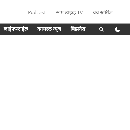
Podcast
साम लाईव्ह TV
वेब स्टोरीज
लाईफस्टाईल
व्हायरल न्यूज
बिझनेस