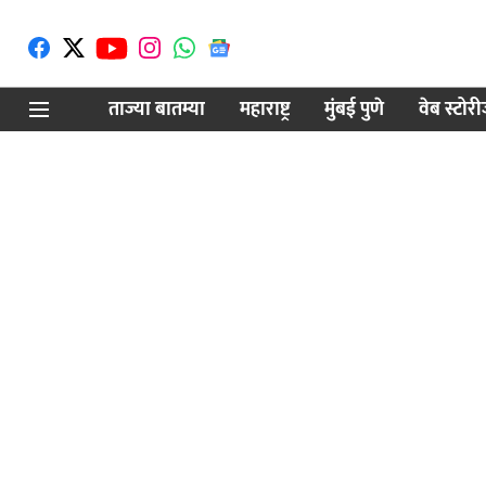
ताज्या बातम्या
महाराष्ट्र
मुंबई पुणे
वेब स्टोर