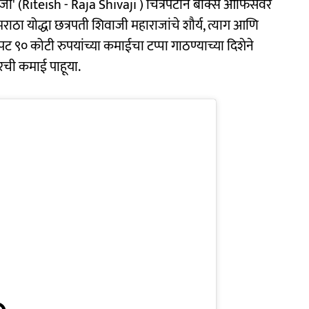
ाजी' (Riteish - Raja Shivaji ) चित्रपटाने बॉक्स ऑफिसवर
ाठा योद्धा छत्रपती शिवाजी महाराजांचे शौर्य, त्याग आणि
ट ९० कोटी रुपयांच्या कमाईचा टप्पा गाठण्याच्या दिशेने
ारची कमाई पाहूया.