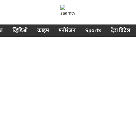
ीज
व्हिडिओ
क्राइम
मनोरंजन
Sports
देश विदेश