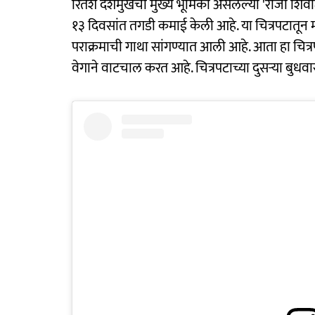
रितेश देशमुखची मुख्य भूमिका असलेल्या 'राजा शिव
१३ दिवसांत तगडी कमाई केली आहे. या चित्रपटातून मर
पराक्रमाची गाथा सांगण्यात आली आहे. आता हा चित्रप
वेगाने वाटचाल करत आहे. चित्रपटाच्या दुसऱ्या बुधव