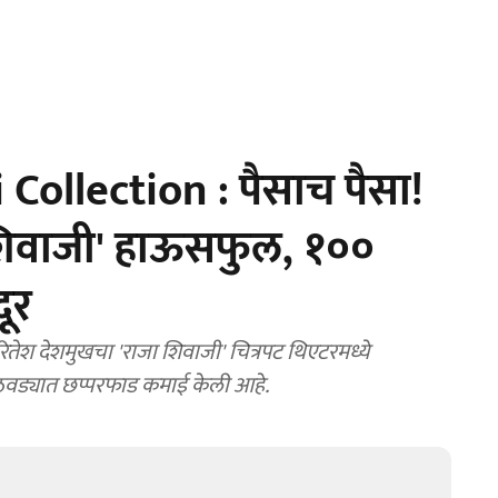
 Collection : पैसाच पैसा!
 शिवाजी' हाऊसफुल, १००
ूर
तेश देशमुखचा 'राजा शिवाजी' चित्रपट थिएटरमध्ये
ठवड्यात छप्परफाड कमाई केली आहे.