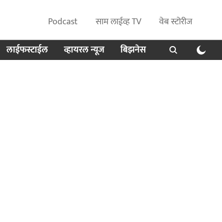
Podcast
साम लाईव्ह TV
वेब स्टोरीज
लाईफस्टाईल
व्हायरल न्यूज
बिझनेस