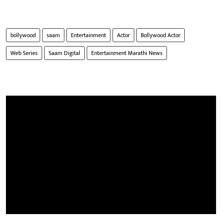
bollywood
saam
Entertainment
Actor
Bollywood Actor
Web Series
Saam Digital
Entertainment Marathi News