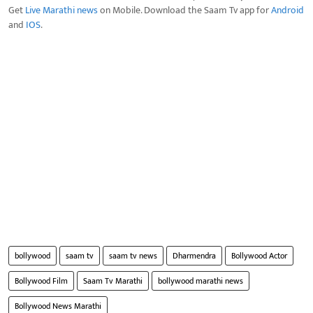
Get
Live Marathi news
on Mobile. Download the Saam Tv app for
Android
and
IOS
.
bollywood
saam tv
saam tv news
Dharmendra
Bollywood Actor
Bollywood Film
Saam Tv Marathi
bollywood marathi news
Bollywood News Marathi