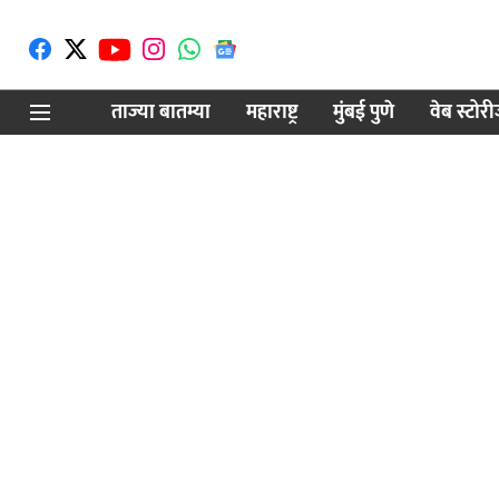
ताज्या बातम्या
महाराष्ट्र
मुंबई पुणे
वेब स्टोर