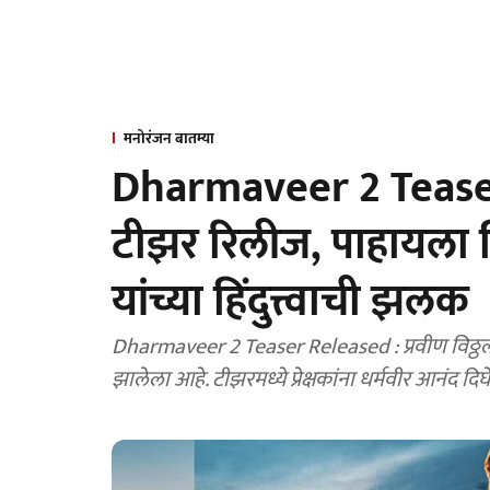
मनोरंजन बातम्या
Dharmaveer 2 Teaser 
टीझर रिलीज, पाहायला म
यांच्या हिंदुत्त्वाची झलक
Dharmaveer 2 Teaser Released : प्रवीण विठ्ठल 
झालेला आहे. टीझरमध्ये प्रेक्षकांना धर्मवीर आनंद दिघे