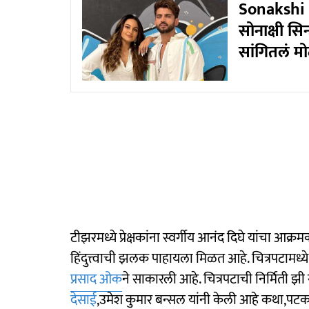
Sonakshi
सोनाक्षी सिन्
सांगितलं मो
टीझरमध्ये प्रेक्षकांना स्वर्गीय आनंद दिघे यांचा आक्र
हिंदुत्त्वाची झलक पाहायला मिळत आहे. चित्रपटामध्य
प्रसाद ओक
ने साकारली आहे. चित्रपटाची निर्मिती झी
देसाई
,उमेश कुमार बन्सल यांनी केली आहे कथा,पटकथ