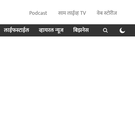
Podcast
साम लाईव्ह TV
वेब स्टोरीज
लाईफस्टाईल
व्हायरल न्यूज
बिझनेस