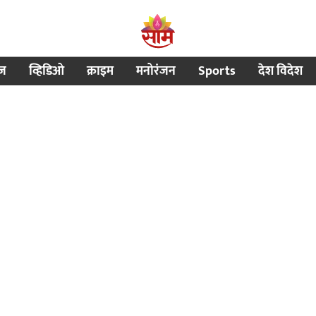
ीज
व्हिडिओ
क्राइम
मनोरंजन
Sports
देश विदेश