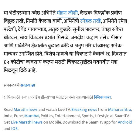
या भेटीदरम्यान ज्येष्ठ अभिनेते
मोहन जोशी
, लेखक-दिग्दर्शक प्रवीण
विठ्ठल तरडे, निर्माते कैलाश वाणी, अभिनेत्री
स्नेहल तरडे
, अभिनेते रमेश
परदेशी, देवेंद्र गायकवाड, अतुल कुडले, सुनील पालकर, तंत्रज्ञ संकेत
धोटकर, छायाचित्रकार प्रशांत मिसळे, जगदीश चव्हाण तसेच पीआर
आणि मार्केटिंग क्षेत्रातील कुशल कोंडे व अनुप गोरे यांच्यासह अनेक
मान्यवर उपस्थित होते. विशेष म्हणजे या चित्रपटाने केवळं १६ दिवसात
६५ कोटींचा व्यवसाय करुन मराठी चित्रपटसृष्टीला घवघवीत यश
मिळवून दिले आहे.
सकाळ+चे
सदस्य व्हा
शॉपिंगसाठी 'सकाळ प्राईम डील्स'च्या भन्नाट ऑफर्स पाहण्यासाठी
क्लिक करा
.
Read
Marathi news
and watch Live TV.
Breaking news
from
Maharashtra
,
India, Pune,
Mumbai
, Politics, Entertainment, Sports, Lifestyle at SaamTV.
Get
Live Marathi news
on Mobile. Download the Saam Tv app for
Android
and
IOS
.