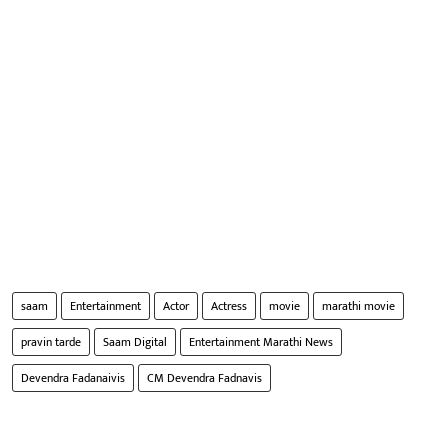
saam
Entertainment
Actor
Actress
movie
marathi movie
pravin tarde
Saam Digital
Entertainment Marathi News
Devendra Fadanaivis
CM Devendra Fadnavis