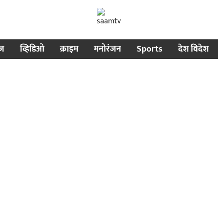
ीज
व्हिडिओ
क्राइम
मनोरंजन
Sports
देश विदेश