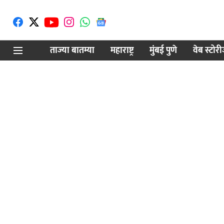
ताज्या बातम्या
महाराष्ट्र
मुंबई पुणे
वेब स्टोर