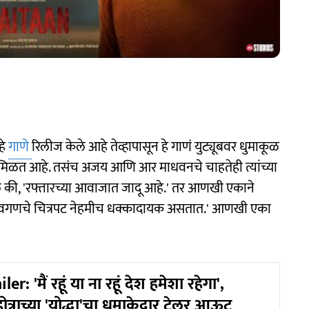
हे
गाणे
रिलीज केले आहे तेव्हापासून हे गाणं युट्यूबवर धुमाकूळ
ंती मिळत आहे. तसंच अजय आणि आर माधवनचे चाहतेही त्यांच्या
िले की, 'रफ्तारच्या आवाजात जादू आहे.' तर आणखी एकाने
देवगणचे चित्रपट नेहमीच धक्कादायक असतात.' आणखी एका
r: 'मैं रहूं या ना रहूं देश हमेशा रहेगा',
्होत्राच्या 'योद्धा'चा धमाकेदार ट्रेलर आऊट