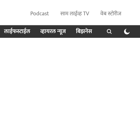
Podcast
साम लाईव्ह TV
वेब स्टोरीज
लाईफस्टाईल
व्हायरल न्यूज
बिझनेस