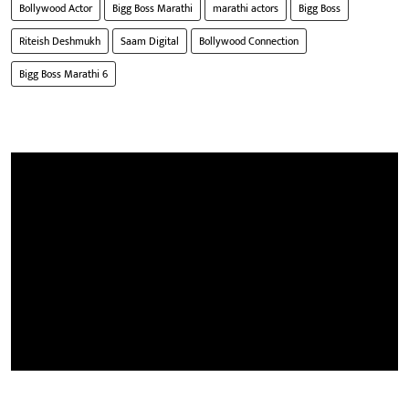
Bollywood Actor
Bigg Boss Marathi
marathi actors
Bigg Boss
Riteish Deshmukh
Saam Digital
Bollywood Connection
Bigg Boss Marathi 6