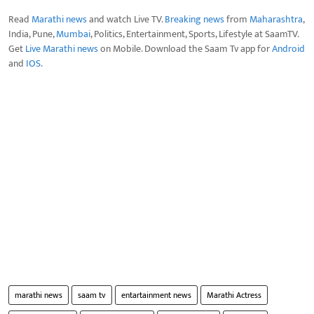
Read
Marathi news
and watch Live TV.
Breaking news
from
Maharashtra
,
India, Pune,
Mumbai
, Politics, Entertainment, Sports, Lifestyle at SaamTV.
Get
Live Marathi news
on Mobile. Download the Saam Tv app for
Android
and
IOS
.
marathi news
saam tv
entartainment news
Marathi Actress