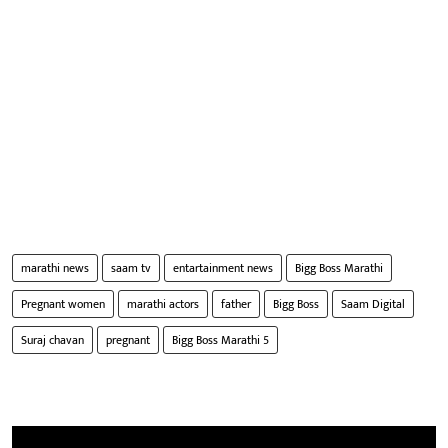
marathi news
saam tv
entartainment news
Bigg Boss Marathi
Pregnant women
marathi actors
father
Bigg Boss
Saam Digital
Suraj chavan
pregnant
Bigg Boss Marathi 5