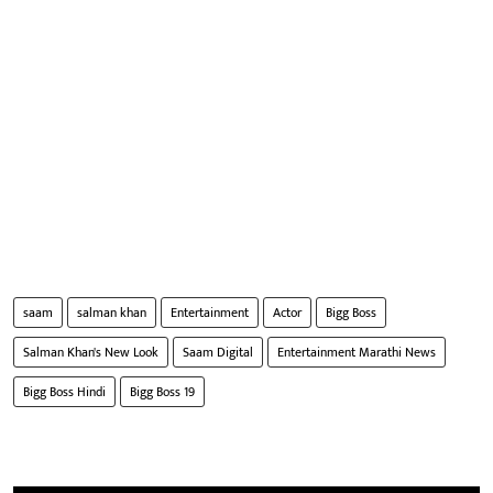
saam
salman khan
Entertainment
Actor
Bigg Boss
Salman Khan's New Look
Saam Digital
Entertainment Marathi News
Bigg Boss Hindi
Bigg Boss 19