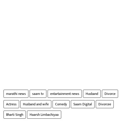
marathi news
saam tv
entartainment news
Husband
Divorce
Actress
Husband and wife
Comedy
Saam Digital
Divorcee
Bharti Singh
Haarsh Limbachiyaa