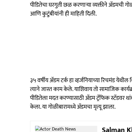
पीडितेचा घरगुती छळ करणाऱ्या व्यक्तीने अ‍ॅडमची गोळ्य
आणि कुटुंबीयांनी ही माहिती दिली.
३५ वर्षीय अ‍ॅडम टर्क हा व्हर्जनियाच्या रिचमंड येथील 
त्याने जास्त काम केले. याशिवाय तो सामाजिक कार्य
पीडितेला मदत करण्यासाठी अ‍ॅडम ट्रॅफिक स्टॅडवर था
केला. या गोळीबारामध्ये अ‍ॅडमचा मृत्यू झाला.
Salman Kh