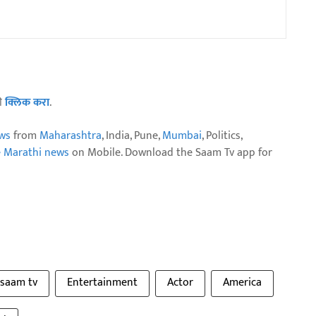
ठी
क्लिक करा
.
ws
from
Maharashtra
, India, Pune,
Mumbai
, Politics,
e Marathi news
on Mobile. Download the Saam Tv app for
saam tv
Entertainment
Actor
America