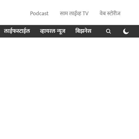
Podcast
साम लाईव्ह TV
वेब स्टोरीज
लाईफस्टाईल
व्हायरल न्यूज
बिझनेस