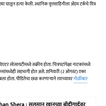
ा घालून हत्या केली. स्थानिक वृत्तवाहिनीला अ‍ॅडम टर्कचे मित्र
थिएटर सोसायटीमध्ये सक्रीय होता. चित्रपटांपेक्षा नाटकांमध्ये
क्रमांमध्येही सहभागी होत असे. शनिवारी (२ ऑगस्ट) एका
ंबला होता. पीडितेचा छळ करणाऱ्याने त्याच्यावर
गोळीबार
an Shera : सलमान खानच्या बॉडीगार्डवर