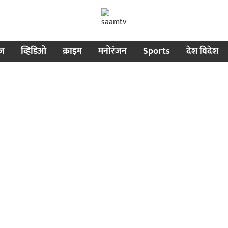
ीज
व्हिडिओ
क्राइम
मनोरंजन
Sports
देश विदेश