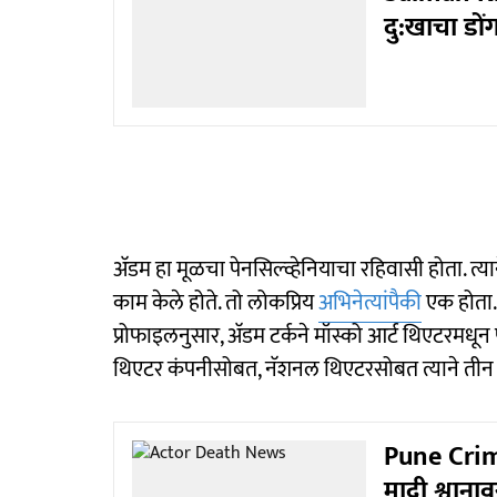
दु:खाचा डोंग
अ‍ॅडम हा मूळचा पेनसिल्व्हेनियाचा रहिवासी होता. 
काम केले होते. तो लोकप्रिय
अभिनेत्यांपैकी
एक होता. 
प्रोफाइलनुसार, अ‍ॅडम टर्कने मॉस्को आर्ट थिएटरमधून प
थिएटर कंपनीसोबत, नॅशनल थिएटरसोबत त्याने तीन वर्
Pune Crim
मादी श्वाना