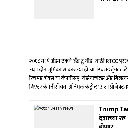
२०१८ मध्ये अ‍ॅडम टर्कने 'हँड टू गॉड' साठी RTCC पु
अशा दोन भूमिका साकारल्या होत्या. रिचमंड ट्रँगल प्ले
रिचमंड शेक्स या कंपनीसह 'रोझेनक्रांत्झ अँड गिल
थिएटर कंपनीसोबत 'अ‍ॅनिमल कंट्रोल' अशा प्रोजेक्टमध
Trump Tari
देशाच्या रत्
होणार