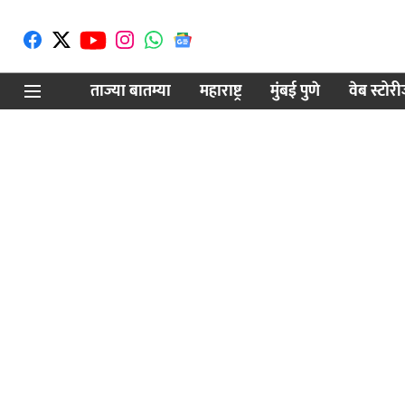
ताज्या बातम्या
महाराष्ट्र
मुंबई पुणे
वेब स्टोर