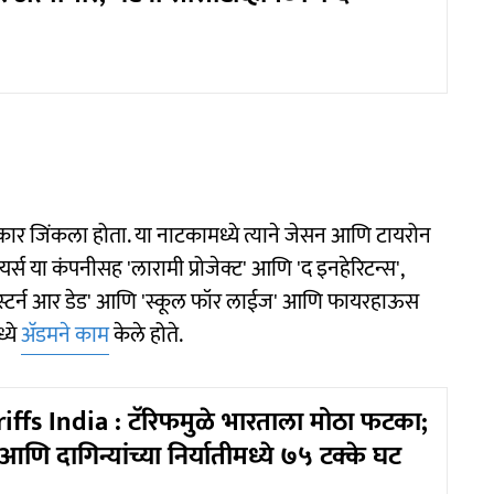
रस्कार जिंकला होता. या नाटकामध्ये त्याने जेसन आणि टायरोन
यर्स या कंपनीसह 'लारामी प्रोजेक्ट' आणि 'द इनहेरिटन्स',
्डनस्टर्न आर डेड' आणि 'स्कूल फॉर लाईज' आणि फायरहाऊस
्ये
अ‍ॅडमने काम
केले होते.
ffs India : टॅरिफमुळे भारताला मोठा फटका;
न आणि दागिन्यांच्या निर्यातीमध्ये ७५ टक्के घट