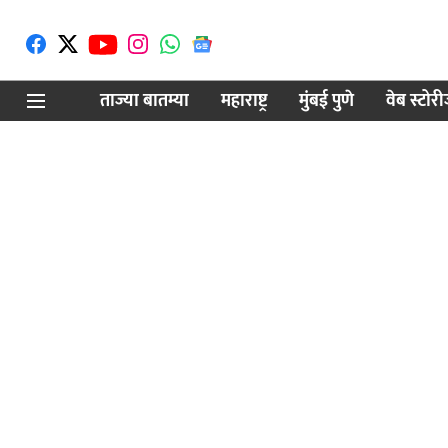
ताज्या बातम्या
महाराष्ट्र
मुंबई पुणे
वेब स्टोर