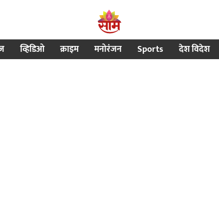
ीज
व्हिडिओ
क्राइम
मनोरंजन
Sports
देश विदेश