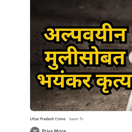
Uttar Pradesh Crime
Saam Tv
Priya More