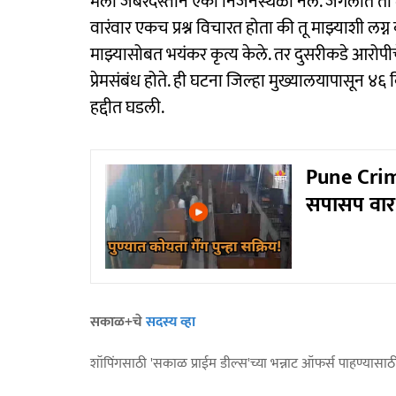
मला जबरदस्तीने एका निर्जनस्थळी नेले. जंगलात तो 
वारंवार एकच प्रश्न विचारत होता की तू माझ्याशी लग्
माझ्यासोबत भयंकर कृत्य केले. तर दुसरीकडे आरोपीचे 
प्रेमसंबंध होते. ही घटना जिल्हा मुख्यालयापासून ४
हद्दीत घडली.
Pune Crime:
सपासप वार
सकाळ+चे
सदस्य व्हा
शॉपिंगसाठी 'सकाळ प्राईम डील्स'च्या भन्नाट ऑफर्स पाहण्यासा