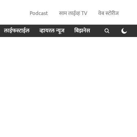
Podcast
साम लाईव्ह TV
वेब स्टोरीज
लाईफस्टाईल
व्हायरल न्यूज
बिझनेस