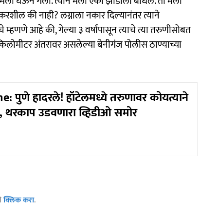
मला घेऊन गेला. त्याने मला एका झाडाला बांधले. तो मला
न करशील की नाही? लग्नाला नकार दिल्यानंतर त्याने
म्हणणे आहे की, गेल्या ३ वर्षांपासून त्याचे त्या तरुणीसोबत
६ किलोमीटर अंतरावर असलेल्या बेनीगंज पोलीस ठाण्याच्या
 पुणे हादरले! हॉटेलमध्ये तरुणावर कोयत्याने
, थरकाप उडवणारा व्हिडीओ समोर
ठी
क्लिक करा
.