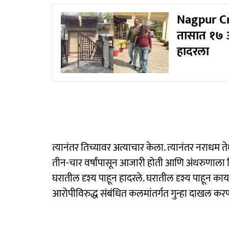
Nagpur Cri
तासात १७ अल्
हादरला
त्यानंतर तिच्यावर अत्याचार केला. त्यानंतर नराधम तेथ
तीन-चार वर्षांपासून आजारी होती आणि अंथरुणाला खिळ
घरातील दृश्य पाहून हादरले. घरातील दृश्य पाहून काय क
आरोपीविरुद्ध संबंधित कलमांतर्गत गुन्हा दाखल क