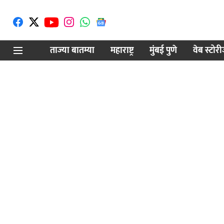
ताज्या बातम्या
महाराष्ट्र
मुंबई पुणे
वेब स्टोर