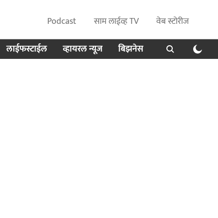
Podcast
साम लाईव्ह TV
वेब स्टोरीज
लाईफस्टाईल
व्हायरल न्यूज
बिझनेस