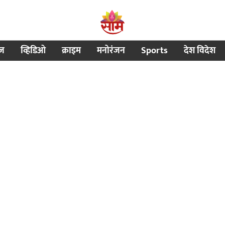
ीज
व्हिडिओ
क्राइम
मनोरंजन
Sports
देश विदेश