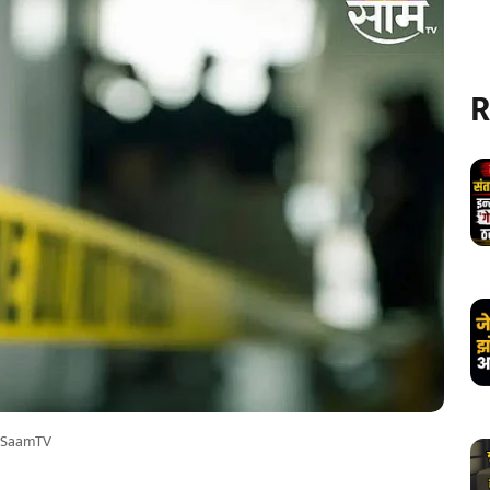
R
SaamTV