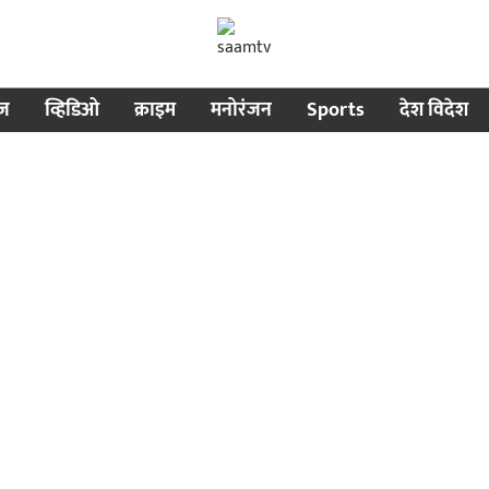
ीज
व्हिडिओ
क्राइम
मनोरंजन
Sports
देश विदेश