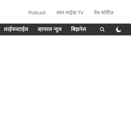
Podcast
साम लाईव्ह TV
वेब स्टोरीज
लाईफस्टाईल
व्हायरल न्यूज
बिझनेस