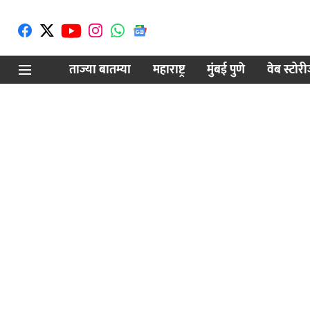
ताज्या बातम्या
महाराष्ट्र
मुंबई पुणे
वेब स्टोर