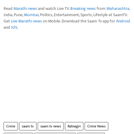
Read
Marathi news
and watch Live TV.
Breaking news
from
Maharashtra
,
India, Pune,
Mumbai
, Politics, Entertainment, Sports, Lifestyle at SaamTV.
Get
Live Marathi news
on Mobile. Download the Saam Tv app for
Android
and
IOS
.
Crime
saam tv
saam tv news
Ratnagiri
Crime News