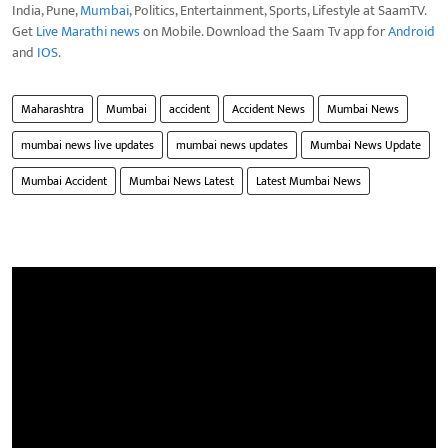
India, Pune,
Mumbai
, Politics, Entertainment, Sports, Lifestyle at SaamTV.
Get
Live Marathi news
on Mobile. Download the Saam Tv app for
Android
and
IOS
.
Maharashtra
Mumbai
accident
Accident News
Mumbai News
mumbai news live updates
mumbai news updates
Mumbai News Update
Mumbai Accident
Mumbai News Latest
Latest Mumbai News