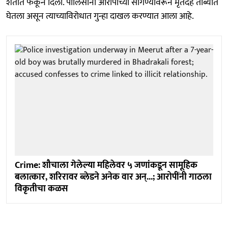
शेतात फेकून दिला. पोलिसांनी आरोपीच्या सांगण्यावरून मृतदेह ताब्यात
घेतला असून त्याच्याविरोधात गुन्हा दाखल करण्यात आला आहे.
Crime: शौचाला गेलेल्या महिलेवर ५ जणांकडून सामूहिक
बलात्कार, शरिरावर ब्लेडने अनेक वार अन्...; आरोपींनी गाठला
विकृतीचा कळस