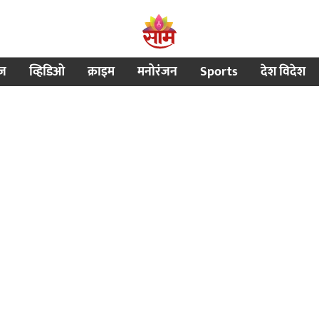
ीज
व्हिडिओ
क्राइम
मनोरंजन
Sports
देश विदेश