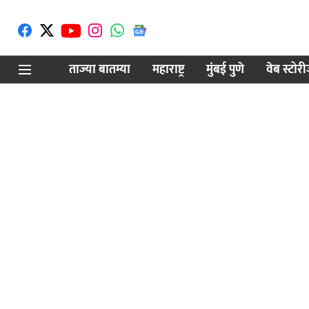
ताज्या बातम्या
महाराष्ट्र
मुंबई पुणे
वेब स्टोर