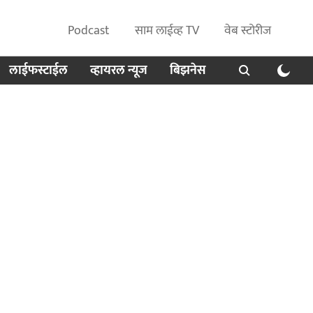
Podcast
साम लाईव्ह TV
वेब स्टोरीज
लाईफस्टाईल
व्हायरल न्यूज
बिझनेस