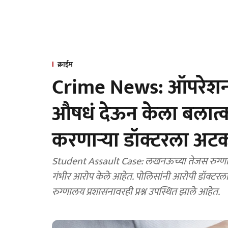
क्राईम
Crime News: ऑपरेशन थि
औषधं देऊन केला बलात्कार
करणाऱ्या डॉक्टरला अट
Student Assault Case: लखनऊच्या तेजस रुग्णालय
गंभीर आरोप केले आहेत. पोलिसांनी आरोपी डॉक्टरला 
रुग्णालय प्रशासनावरही प्रश्न उपस्थित झाले आहेत.