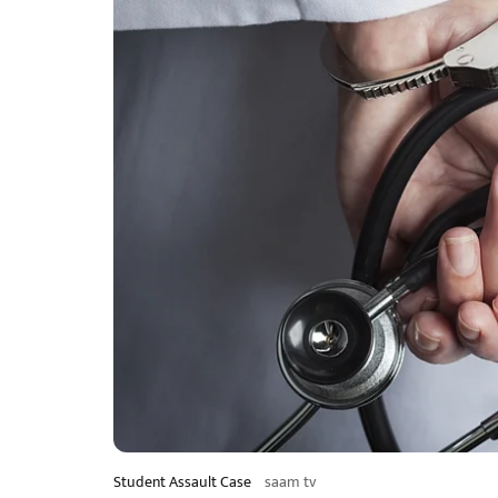
Student Assault Case
saam tv