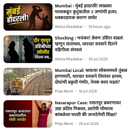
Mumbai : मुंबई हादरली! सख्ख्या
भावाकडून कुटुंबातील २ जणांची हत्या;
धक्कादायक कारण समोर
Alisha Khedekar
19 hours ago
Shocking : भयंकर! जेवण उशिरा वाढलं
म्हणून संतापला, धारदार शस्त्राने दिराने
वहिनीला संपवलं
Alisha Khedekar
30 Jul 2026
Mumbai Local: धावत्या लोकलमध्ये तुंबळ
हाणामारी, धारदार शस्त्राने तिघांवर हल्ला;
दोघांची प्रकृती गंभीर, नेमकं काय घडलं?
Priya More
16 Jul 2026
Nasarapur Case: नसरापूर प्रकरणावर
उद्या अंतिम निकाल, आरोपी भीमराव
कांबळेला फाशी की जन्मठेपेची शिक्षा?
Priya More
28 Jun 2026