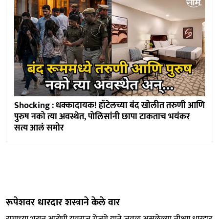
Shocking : धक्कादायक! हॉटेलच्या बंद खोलीत तरुणी आणि
पुरुष नको त्या अवस्थेत, पोलिसांनी छापा टाकताच भयंकर
सत्य आलं समोर
रूपेशवर धारदार शस्त्राने केले वार
रागाच्या भरात आरोपी युवराज गेजगे याने जवळ असलेल्या तीक्ष्ण धारदार