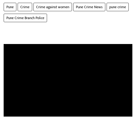
Pune
Crime
Crime against women
Pune Crime News
pune crime
Pune Crime Branch Police