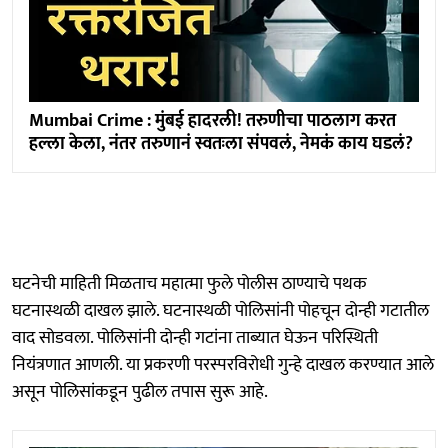
Mumbai Crime : मुंबई हादरली! तरुणीचा पाठलाग करत
हल्ला केला, नंतर तरुणानं स्वतःला संपवलं, नेमकं काय घडलं?
घटनेची माहिती मिळताच महात्मा फुले पोलीस ठाण्याचे पथक
घटनास्थळी दाखल झाले. घटनास्थळी पोलिसांनी पोहचून दोन्ही गटातील
वाद सोडवला. पोलिसांनी दोन्ही गटांना ताब्यात घेऊन परिस्थिती
नियंत्रणात आणली. या प्रकरणी परस्परविरोधी गुन्हे दाखल करण्यात आले
असून पोलिसांकडून पुढील तपास सुरू आहे.