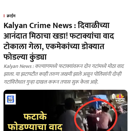
क्राईम
Kalyan Crime News : दिवाळीच्या
आनंदात मिठाचा खडा! फटाक्यांचा वाद
टोकाला गेला, एकमेकांच्या डोक्यात
फोडल्या कुंड्या
Kalyan News : कल्याणमध्ये फटाक्यांवरून दोन गटांमध्ये मोठा वाद
झाला. या झटापटीत काही तरुण जखमी झाले असून पोलिसांनी दोन्ही
गटांविरोधात गुन्हा दाखल करून तपास सुरू केला आहे.