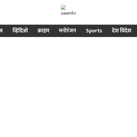
ीज
व्हिडिओ
क्राइम
मनोरंजन
Sports
देश विदेश