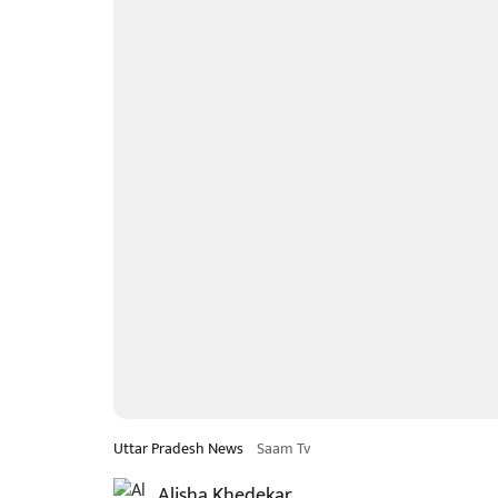
Uttar Pradesh News
Saam Tv
Alisha Khedekar