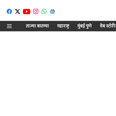
ताज्या बातम्या
महाराष्ट्र
मुंबई पुणे
वेब स्टोर