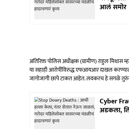
आलं समोर
अतिरिक्त पोलिस अधीक्षक (ग्रामीण) राहुल मिथास म्
या सहाही आरोपींविरुद्ध एफआयआर दाखल करण्या
जागोजागी छापे टाकत आहेत. लवकरच हे सगळे तुरुं
Cyber Fraud
अडकला, लिं