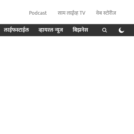
Podcast
साम लाईव्ह TV
वेब स्टोरीज
लाईफस्टाईल
व्हायरल न्यूज
बिझनेस