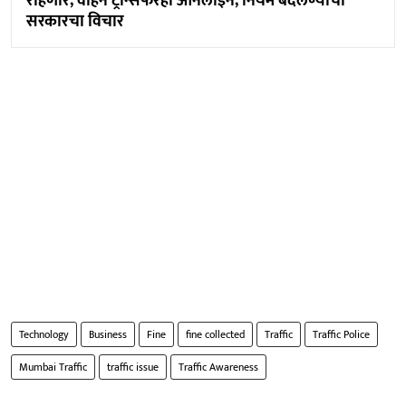
राहणार; वाहन ट्रान्सफरही ऑनलाइन; नियम बदलण्याचा
सरकारचा विचार
Technology
Business
Fine
fine collected
Traffic
Traffic Police
Mumbai Traffic
traffic issue
Traffic Awareness