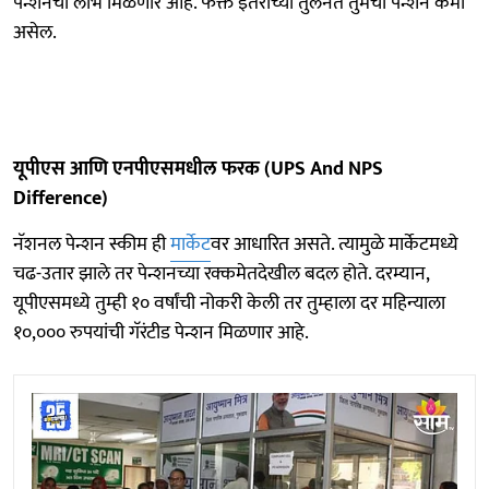
पेन्शनचा लाभ मिळणार आहे. फक्त इतरांच्या तुलनेत तुमची पेन्शन कमी
असेल.
यूपीएस आणि एनपीएसमधील फरक (UPS And NPS
Difference)
नॅशनल पेन्शन स्कीम ही
मार्केट
वर आधारित असते. त्यामुळे मार्केटमध्ये
चढ-उतार झाले तर पेन्शनच्या रक्कमेतदेखील बदल होते. दरम्यान,
यूपीएसमध्ये तुम्ही १० वर्षांची नोकरी केली तर तुम्हाला दर महिन्याला
१०,००० रुपयांची गॅरंटीड पेन्शन मिळणार आहे.