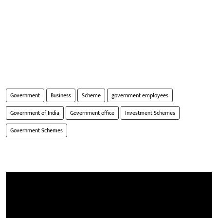
Government
Business
Scheme
government employees
Government of India
Government office
Investment Schemes
Government Schemes