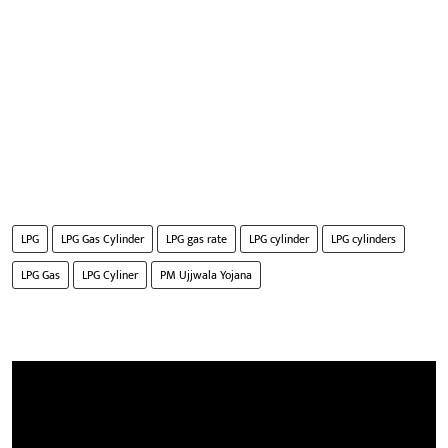
LPG
LPG Gas Cylinder
LPG gas rate
LPG cylinder
LPG cylinders
LPG Gas
LPG Cyliner
PM Ujjwala Yojana